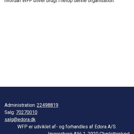
hvordan WFP bliver brugt i netop denne organisation.
Administration:
22498819
Salg:
70270010
salg@edora.dk
WFP er udviklet af- og forhandles af Edora A/S.
Jægersborg Allé 1, 2920 Charlottenlund