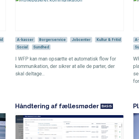
id
A-kasser
Borgerservice
Jobcenter
Kultur & Fritid
A-
Social
Sundhed
S
I WFP kan man opsætte et automatisk flow for
WF
kommunikation, der sikrer at alle de parter, der
pl
skal deltage...
se
fo
Håndtering af fællesmøder
P