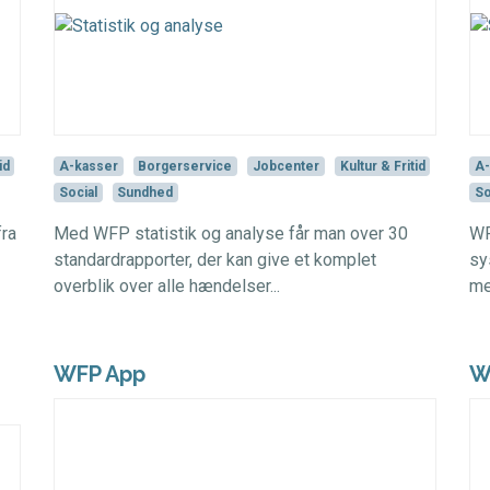
id
A-kasser
Borgerservice
Jobcenter
Kultur & Fritid
A-
Social
Sundhed
So
ra
Med WFP statistik og analyse får man over 30
WF
standardrapporter, der kan give et komplet
sy
overblik over alle hændelser...
me
WFP App
W