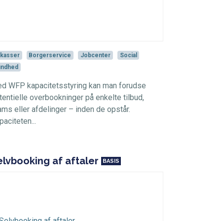
kasser
Borgerservice
Jobcenter
Social
undhed
d WFP kapacitetsstyring kan man forudse
tentielle overbookninger på enkelte tilbud,
ams eller afdelinger – inden de opstår.
paciteten...
elvbooking af aftaler