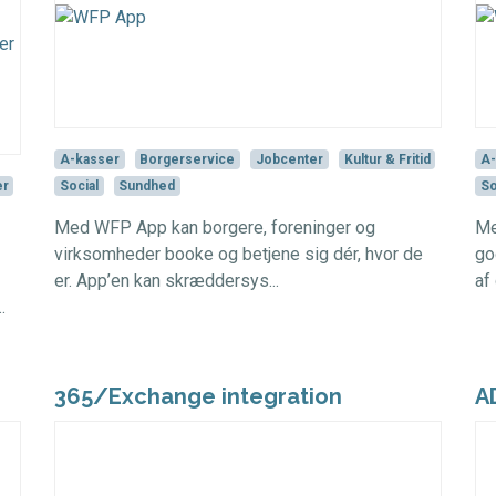
A-kasser
Borgerservice
Jobcenter
Kultur & Fritid
A-
er
Social
Sundhed
So
Med WFP App kan borgere, foreninger og
Me
virksomheder booke og betjene sig dér, hvor de
go
er. App’en kan skræddersys...
af 
.
365/Exchange integration
A