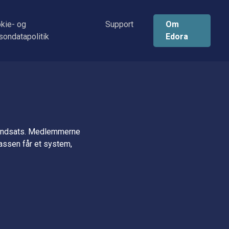
kie- og
Support
Om
sondatapolitik
Edora
sindsats. Medlemmerne
kassen får et system,