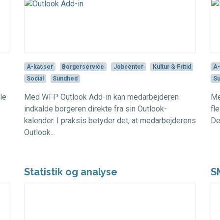
A-kasser
Borgerservice
Jobcenter
Kultur & Fritid
A-
Social
Sundhed
S
le
Med WFP Outlook Add-in kan medarbejderen
Me
indkalde borgeren direkte fra sin Outlook-
fl
kalender. I praksis betyder det, at medarbejderens
Det
Outlook...
Statistik og analyse
S