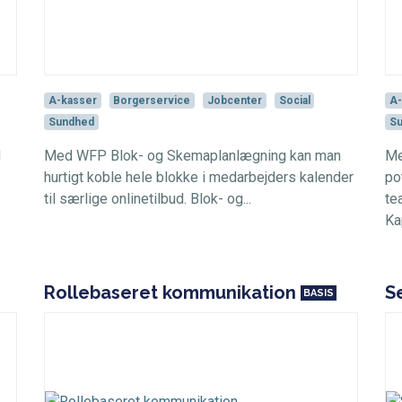
A-kasser
Borgerservice
Jobcenter
Social
A-
Sundhed
S
d
Med WFP Blok- og Skemaplanlægning kan man
Me
hurtigt koble hele blokke i medarbejders kalender
po
til særlige onlinetilbud. Blok- og...
te
Ka
Rollebaseret kommunikation
S