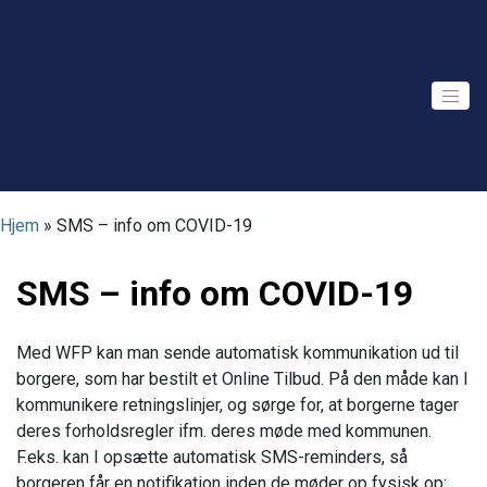
Skip
to
content
Hjem
»
SMS – info om COVID-19
SMS – info om COVID-19
Med WFP kan man sende automatisk kommunikation ud til
borgere, som har bestilt et Online Tilbud. På den måde kan I
kommunikere retningslinjer, og sørge for, at borgerne tager
deres forholdsregler ifm. deres møde med kommunen.
F.eks. kan I opsætte automatisk SMS-reminders, så
borgeren får en notifikation inden de møder op fysisk op: