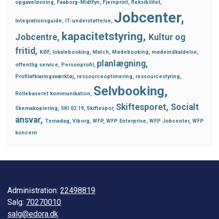
opgaveløsning
Faaborg-Midtfyn
Fjernprint
fleksibilitet
Jobcenter
Integrationsguide
IT-understøttelse
kapacitetstyring
Jobcentre
Kultur og
fritid
KØF
lokalebooking
Match
Mødebooking
mødeindkaldelse
planlægning
offentlig service
Personprofil
Profilafklaringsværktøj
ressourceoptimering
ressourcestyring
Selvbooking
Rollebaseret kommunikation
Skiftesporet
Socialt
Skemakopiering
SKI 02.19
Skiftespor
ansvar
Temadag
Viborg
WFP
WFP Enterprise
WFP Jobcenter
WFP
koncern
Administration:
22498819
Salg:
70270010
salg@edora.dk