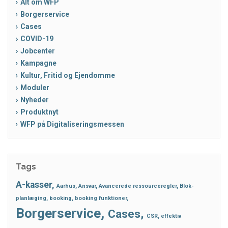
Alt om WFP
Borgerservice
Cases
COVID-19
Jobcenter
Kampagne
Kultur, Fritid og Ejendomme
Moduler
Nyheder
Produktnyt
WFP på Digitaliseringsmessen
Tags
A-kasser
Aarhus
Ansvar
Avancerede ressourceregler
Blok-
planlæging
booking
booking funktioner
Borgerservice
Cases
CSR
effektiv