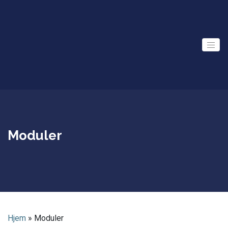
Skip
to
content
Moduler
Hjem
»
Moduler