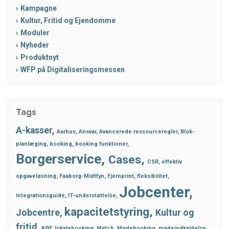
Kampagne
Kultur, Fritid og Ejendomme
Moduler
Nyheder
Produktnyt
WFP på Digitaliseringsmessen
Tags
A-kasser
Aarhus
Ansvar
Avancerede ressourceregler
Blok-
planlæging
booking
booking funktioner
Borgerservice
Cases
CSR
effektiv
opgaveløsning
Faaborg-Midtfyn
Fjernprint
fleksibilitet
Jobcenter
Integrationsguide
IT-understøttelse
kapacitetstyring
Jobcentre
Kultur og
fritid
KØF
lokalebooking
Match
Mødebooking
mødeindkaldelse