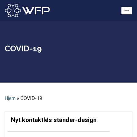
Skip
to
content
COVID-19
Hjem
»
COVID-19
Nyt kontaktløs stander-design
0