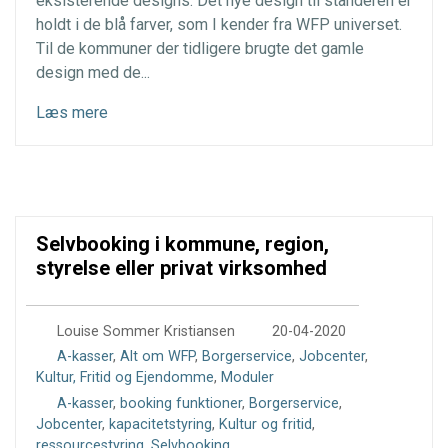
eksisterende designs. Det nye design til standeren er
holdt i de blå farver, som I kender fra WFP universet.
Til de kommuner der tidligere brugte det gamle
design med de...
Læs mere
Selvbooking i kommune, region,
styrelse eller privat virksomhed
0
Louise Sommer Kristiansen
20-04-2020
A-kasser
,
Alt om WFP
,
Borgerservice
,
Jobcenter
,
Kultur, Fritid og Ejendomme
,
Moduler
A-kasser
,
booking funktioner
,
Borgerservice
,
Jobcenter
,
kapacitetstyring
,
Kultur og fritid
,
ressourcestyring
,
Selvbooking