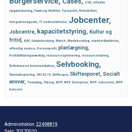
Borgerservice
Cases
CSR
effektiv
opgaveløsning
Faaborg-Midtfyn
Fjernprint
fleksibilitet
Jobcenter
Integrationsguide
IT-understøttelse
kapacitetstyring
Jobcentre
Kultur og
fritid
KØF
lokalebooking
Match
Mødebooking
mødeindkaldelse
planlægning
offentlig service
Personprofil
Profilafklaringsværktøj
ressourceoptimering
ressourcestyring
Selvbooking
Rollebaseret kommunikation
Skiftesporet
Socialt
Skemakopiering
SKI 02.19
Skiftespor
ansvar
Temadag
Viborg
WFP
WFP Enterprise
WFP Jobcenter
WFP
koncern
Administration:
22498819
Salg:
70270010