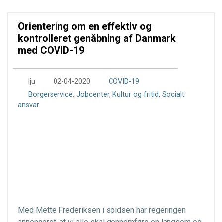
Orientering om en effektiv og
kontrolleret genåbning af Danmark
med COVID-19
0
lju
02-04-2020
COVID-19
Borgerservice
,
Jobcenter
,
Kultur og fritid
,
Socialt
ansvar
Med Mette Frederiksen i spidsen har regeringen
annonceret, at vi alle skal gennemføre en langsom og