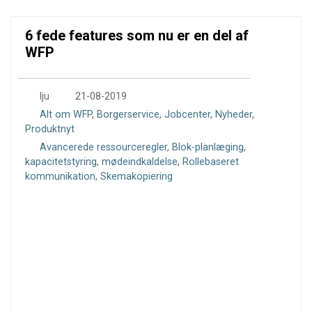
6 fede features som nu er en del af
WFP
0
lju
21-08-2019
Alt om WFP
,
Borgerservice
,
Jobcenter
,
Nyheder
,
Produktnyt
Avancerede ressourceregler
,
Blok-planlæging
,
kapacitetstyring
,
mødeindkaldelse
,
Rollebaseret
kommunikation
,
Skemakopiering