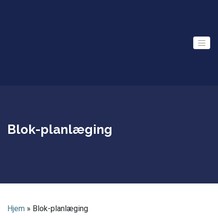
Skip
to
content
Blok-planlæging
Hjem
»
Blok-planlæging