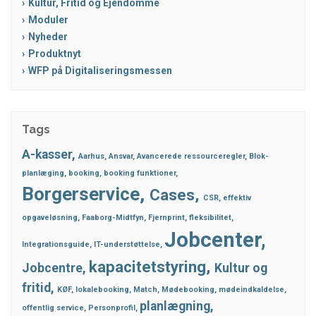
Kultur, Fritid og Ejendomme
Moduler
Nyheder
Produktnyt
WFP på Digitaliseringsmessen
Tags
A-kasser
Aarhus
Ansvar
Avancerede ressourceregler
Blok-
planlæging
booking
booking funktioner
Borgerservice
Cases
CSR
effektiv
opgaveløsning
Faaborg-Midtfyn
Fjernprint
fleksibilitet
Jobcenter
Integrationsguide
IT-understøttelse
kapacitetstyring
Jobcentre
Kultur og
fritid
KØF
lokalebooking
Match
Mødebooking
mødeindkaldelse
planlægning
offentlig service
Personprofil