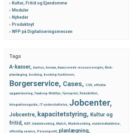
Kultur, Fritid og Ejendomme
Moduler
Nyheder
Produktnyt
WFP på Digitaliseringsmessen
Tags
A-kasser
Aarhus
Ansvar
Avancerede ressourceregler
Blok-
planlæging
booking
booking funktioner
Borgerservice
Cases
CSR
effektiv
opgaveløsning
Faaborg-Midtfyn
Fjernprint
fleksibilitet
Jobcenter
Integrationsguide
IT-understøttelse
kapacitetstyring
Jobcentre
Kultur og
fritid
KØF
lokalebooking
Match
Mødebooking
mødeindkaldelse
planlægning
offentlig service
Personprofil