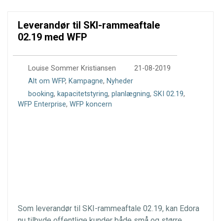
Leverandør til SKI-rammeaftale
02.19 med WFP
0
Louise Sommer Kristiansen
21-08-2019
Alt om WFP
,
Kampagne
,
Nyheder
booking
,
kapacitetstyring
,
planlægning
,
SKI 02.19
,
WFP Enterprise
,
WFP koncern
Som leverandør til SKI-rammeaftale 02.19, kan Edora
nu tilbyde offentlige kunder både små og større