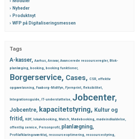
Moduler
Nyheder
Produktnyt
WFP på Digitaliseringsmessen
Tags
A-kasser
Aarhus
Ansvar
Avancerede ressourceregler
Blok-
planlæging
booking
booking funktioner
Borgerservice
Cases
CSR
effektiv
opgaveløsning
Faaborg-Midtfyn
Fjernprint
fleksibilitet
Jobcenter
Integrationsguide
IT-understøttelse
kapacitetstyring
Jobcentre
Kultur og
fritid
KØF
lokalebooking
Match
Mødebooking
mødeindkaldelse
planlægning
offentlig service
Personprofil
Profilafklaringsværktøj
ressourceoptimering
ressourcestyring