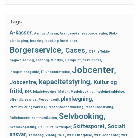
Tags
A-kasser
Aarhus
Ansvar
Avancerede ressourceregler
Blok-
planlæging
booking
booking funktioner
Borgerservice
Cases
CSR
effektiv
opgaveløsning
Faaborg-Midtfyn
Fjernprint
fleksibilitet
Jobcenter
Integrationsguide
IT-understøttelse
kapacitetstyring
Jobcentre
Kultur og
fritid
KØF
lokalebooking
Match
Mødebooking
mødeindkaldelse
planlægning
offentlig service
Personprofil
Profilafklaringsværktøj
ressourceoptimering
ressourcestyring
Selvbooking
Rollebaseret kommunikation
Skiftesporet
Socialt
Skemakopiering
SKI 02.19
Skiftespor
ansvar
Temadag
Viborg
WFP
WFP Enterprise
WFP Jobcenter
WFP