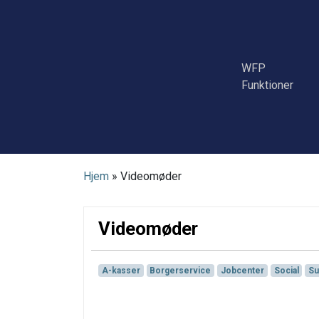
Skip
to
content
WFP
Funktioner
Hjem
»
Videomøder
Videomøder
A-kasser
Borgerservice
Jobcenter
Social
Su