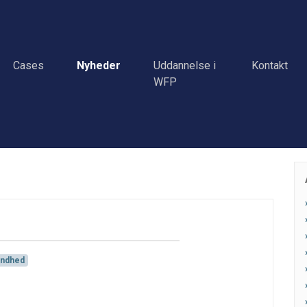
Cases
Nyheder
Uddannelse i
Kontakt
WFP
ndhed