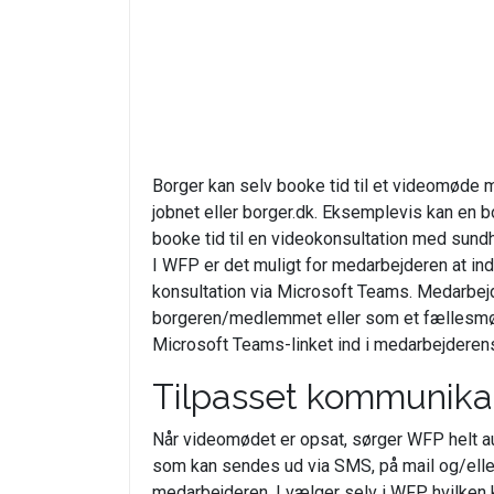
Borger kan selv booke tid til et videomød
jobnet eller borger.dk. Eksemplevis kan en 
booke tid til en videokonsultation med sund
I WFP er det muligt for medarbejderen at in
konsultation via Microsoft Teams. Medarbej
borgeren/medlemmet eller som et fællesmød
Microsoft Teams-linket ind i medarbejderens 
Tilpasset kommunika
Når videomødet er opsat, sørger WFP helt a
som kan sendes ud via SMS, på mail og/elle
medarbejderen. I vælger selv i WFP, hvilken 