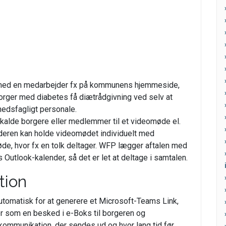
e med en medarbejder fx på kommunens hjemmeside,
borger med diabetes få diætrådgivning ved selv at
hedsfagligt personale.
dkalde borgere eller medlemmer til et videomøde el.
deren kan holde videomødet individuelt med
e, hvor fx en tolk deltager. WFP lægger aftalen med
Outlook-kalender, så det er let at deltage i samtalen.
tion
utomatisk for at generere et Microsoft-Teams Link,
r som en besked i e-Boks til borgeren og
kommunikation, der sendes ud og hvor lang tid før