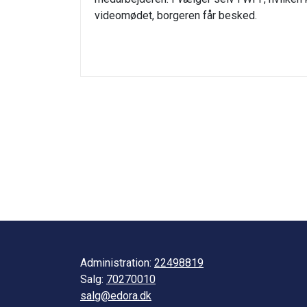
videomødet, borgeren får besked.
Administration:
22498819
Salg:
70270010
salg@edora.dk