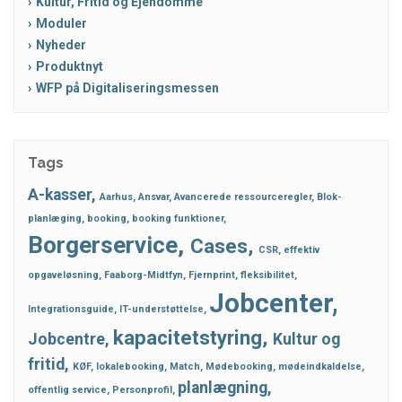
Kultur, Fritid og Ejendomme
Moduler
Nyheder
Produktnyt
WFP på Digitaliseringsmessen
Tags
A-kasser
Aarhus
Ansvar
Avancerede ressourceregler
Blok-
planlæging
booking
booking funktioner
Borgerservice
Cases
CSR
effektiv
opgaveløsning
Faaborg-Midtfyn
Fjernprint
fleksibilitet
Jobcenter
Integrationsguide
IT-understøttelse
kapacitetstyring
Jobcentre
Kultur og
fritid
KØF
lokalebooking
Match
Mødebooking
mødeindkaldelse
planlægning
offentlig service
Personprofil