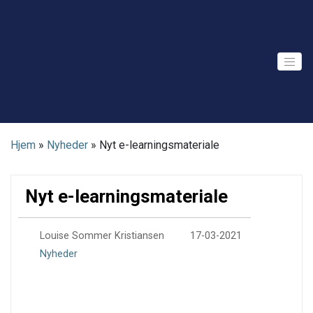
Skip
to
content
Hjem
»
Nyheder
»
Nyt e-learningsmateriale
Nyt e-learningsmateriale
0
Louise Sommer Kristiansen
17-03-2021
Nyheder