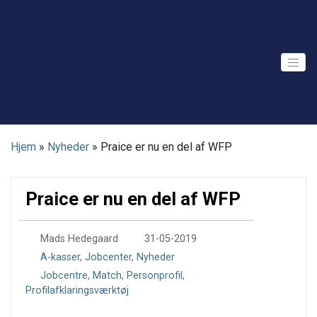
Skip
to
content
Hjem
»
Nyheder
»
Praice er nu en del af WFP
Praice er nu en del af WFP
0
Mads Hedegaard
31-05-2019
A-kasser
,
Jobcenter
,
Nyheder
Jobcentre
,
Match
,
Personprofil
,
Profilafklaringsværktøj