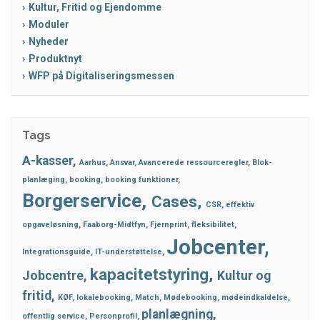
Kultur, Fritid og Ejendomme
Moduler
Nyheder
Produktnyt
WFP på Digitaliseringsmessen
Tags
A-kasser
Aarhus
Ansvar
Avancerede ressourceregler
Blok-
planlæging
booking
booking funktioner
Borgerservice
Cases
CSR
effektiv
opgaveløsning
Faaborg-Midtfyn
Fjernprint
fleksibilitet
Jobcenter
Integrationsguide
IT-understøttelse
kapacitetstyring
Jobcentre
Kultur og
fritid
KØF
lokalebooking
Match
Mødebooking
mødeindkaldelse
planlægning
offentlig service
Personprofil