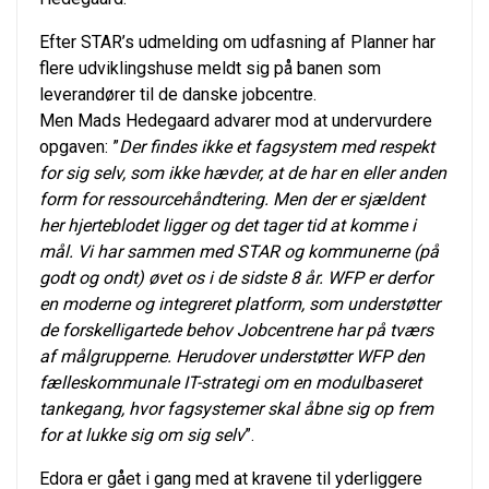
Efter STAR’s udmelding om udfasning af Planner har
flere udviklingshuse meldt sig på banen som
leverandører til de danske jobcentre.
Men Mads Hedegaard advarer mod at undervurdere
opgaven: ”
Der findes ikke et fagsystem med respekt
for sig selv, som ikke hævder, at de har en eller anden
form for ressourcehåndtering. Men der er sjældent
her hjerteblodet ligger og det tager tid at komme i
mål. Vi har sammen med STAR og kommunerne (på
godt og ondt) øvet os i de sidste 8 år. WFP er derfor
en moderne og integreret platform, som understøtter
de forskelligartede behov Jobcentrene har på tværs
af målgrupperne. Herudover understøtter WFP den
fælleskommunale IT-strategi om en modulbaseret
tankegang, hvor fagsystemer skal åbne sig op frem
for at lukke sig om sig selv
”.
Edora er gået i gang med at kravene til yderliggere