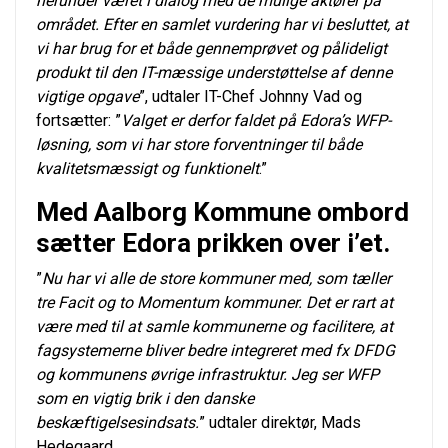
herunder været i dialog med de mulige aktører på
området. Efter en samlet vurdering har vi besluttet, at
vi har brug for et både gennemprøvet og pålideligt
produkt til den IT-mæssige understøttelse af denne
vigtige opgave
”, udtaler IT-Chef Johnny Vad og
fortsætter: ”
Valget er derfor faldet på Edora’s WFP-
løsning, som vi har store forventninger til både
kvalitetsmæssigt og funktionelt
.”
Med Aalborg Kommune ombord
sætter Edora prikken over i’et.
”
Nu har vi alle de store kommuner med, som tæller
tre Facit og to Momentum kommuner. Det er rart at
være med til at samle kommunerne og facilitere, at
fagsystemerne bliver bedre integreret med fx DFDG
og kommunens øvrige infrastruktur. Jeg ser WFP
som en vigtig brik i den danske
beskæftigelsesindsats.
” udtaler direktør, Mads
Hedegaard.