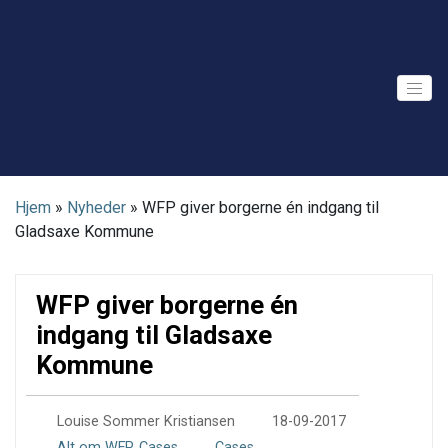
Skip
to
content
Hjem
»
Nyheder
»
WFP giver borgerne én indgang til
Gladsaxe Kommune
WFP giver borgerne én
indgang til Gladsaxe
Kommune
0
Louise Sommer Kristiansen
18-09-2017
Alt om WFP
,
Cases
Cases