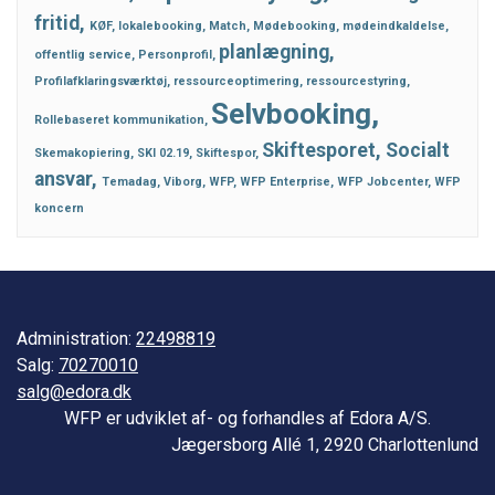
fritid
KØF
lokalebooking
Match
Mødebooking
mødeindkaldelse
planlægning
offentlig service
Personprofil
Profilafklaringsværktøj
ressourceoptimering
ressourcestyring
Selvbooking
Rollebaseret kommunikation
Skiftesporet
Socialt
Skemakopiering
SKI 02.19
Skiftespor
ansvar
Temadag
Viborg
WFP
WFP Enterprise
WFP Jobcenter
WFP
koncern
Administration:
22498819
Salg:
70270010
salg@edora.dk
WFP er udviklet af- og forhandles af Edora A/S.
Jægersborg Allé 1, 2920 Charlottenlund