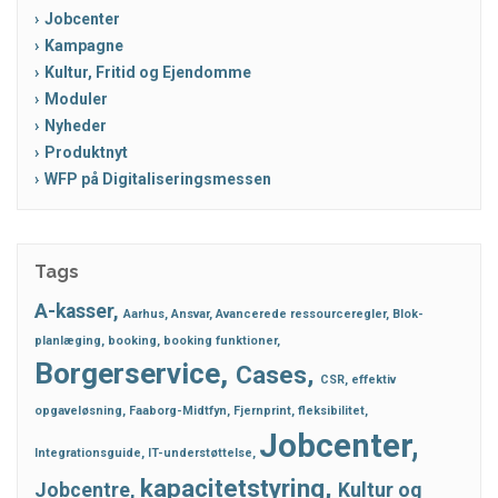
Jobcenter
Kampagne
Kultur, Fritid og Ejendomme
Moduler
Nyheder
Produktnyt
WFP på Digitaliseringsmessen
Tags
A-kasser
Aarhus
Ansvar
Avancerede ressourceregler
Blok-
planlæging
booking
booking funktioner
Borgerservice
Cases
CSR
effektiv
opgaveløsning
Faaborg-Midtfyn
Fjernprint
fleksibilitet
Jobcenter
Integrationsguide
IT-understøttelse
kapacitetstyring
Jobcentre
Kultur og