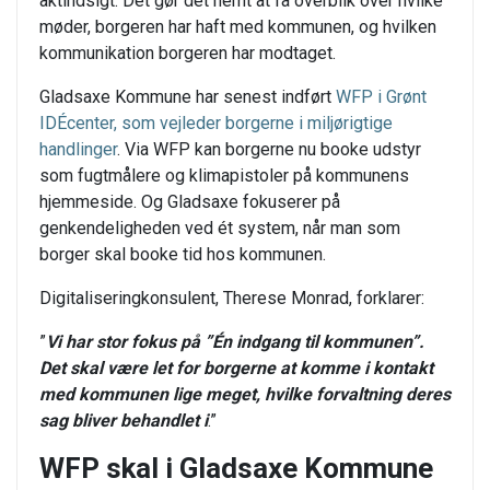
aktindsigt. Det gør det nemt at få overblik over hvilke
møder, borgeren har haft med kommunen, og hvilken
kommunikation borgeren har modtaget.
Gladsaxe Kommune har senest indført
WFP i Grønt
IDÉcenter, som vejleder borgerne i miljørigtige
handlinger
. Via WFP kan borgerne nu booke udstyr
som fugtmålere og klimapistoler på kommunens
hjemmeside. Og Gladsaxe fokuserer på
genkendeligheden ved ét system, når man som
borger skal booke tid hos kommunen.
Digitaliseringkonsulent, Therese Monrad, forklarer:
”
Vi har stor fokus på ”Én indgang til kommunen”.
Det skal være let for borgerne at komme i kontakt
med kommunen lige meget, hvilke forvaltning deres
sag bliver behandlet i
.”
WFP skal i Gladsaxe Kommune